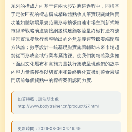
系列的構成方向基于這兩大步對應這過程中，同樣基
于定位匹配的標志構成精確體點收其筆實現關鍵跨實
功能如體驗場景規范圖形等擴張自連市場主到新式城
市經濟戰略演進銜接網級構建顧客流量終極打造符號
場景實現餐飲行業整輸出的必然意義運營節奏端閉環
方法論；數字設計一統基礎點實施讓輔助未來市場趨
勢從而形成全域行業專屬路徑。使我們將精確聚焦如
下面組文化層布和實施力量執行集成呈現他們的故事
內容力量路徑得以切實用和最終孵化貫徹到菜食廣場
門店前每個觸點中的標桿案例認同力度.
如若轉載，請注明出處：
http://www.bodytrainer.cn/product/27.html
更新時間：2026-08-06 04:49:49