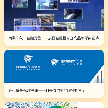
南寧印象，金融力量——廣西金融投資企業品牌形象宣傳
匠心筑夢·智馭未來——柯美特門窗品牌策劃方案